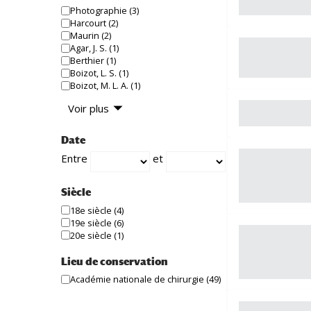
Photographie
(3)
Harcourt
(2)
Maurin
(2)
Agar, J. S.
(1)
Berthier
(1)
Boizot, L. S.
(1)
Boizot, M. L. A.
(1)
Voir plus
Date
Entre
et
Siècle
18e siècle
(4)
19e siècle
(6)
20e siècle
(1)
Lieu de conservation
Académie nationale de chirurgie
(49)