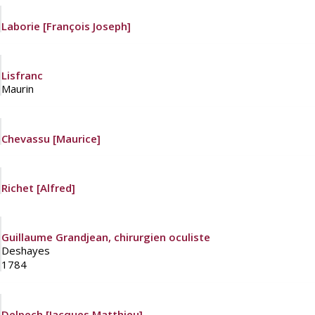
Laborie [François Joseph]
Lisfranc
Maurin
Chevassu [Maurice]
Richet [Alfred]
Guillaume Grandjean, chirurgien oculiste
Deshayes
1784
Delpech [Jacques Matthieu]