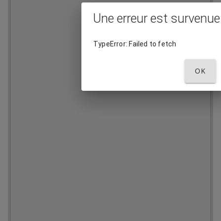
l
Une erreur est survenue
i
TypeError: Failed to fetch
s
OK
e
u
r
M
i
r