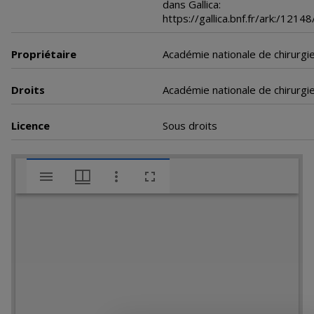
dans Gallica:
https://gallica.bnf.fr/ark:/12
Propriétaire
Académie nationale de chirurgi
Droits
Académie nationale de chirurgi
Licence
Sous droits
V
Malade opérée d'une hypertrophie mammaire
i
s
u
a