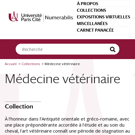
Panneau de gestion des cookies
À PROPOS
COLLECTIONS
EXPOSITIONS VIRTUELLES
MISCELLANÉES
Types de ressource
CARNET PANACÉE
Livre
(222)
Périodique
(23)
Référence
(14)
Manuscrit
(13)
Article
(12)
Archives
(4)
Accueil
>
Collections
>
Médecine vétérinaire
Médecine vétérinaire
Créateurs
Delafond, Onésime
(30)
Chabert, Philibert
(23)
Huzard, Jean-Baptiste
(21)
Moulé, Léon
(10)
Flandrin, Pierre
(8)
Collection
Buc'hoz, Pierre-Joseph
(7)
Hurtrel d'Arboval
(7)
À l’honneur dans l’Antiquité orientale et gréco-romaine, avec
Voir plus
une place prépondérante accordée à l’étude et au soin du
cheval, l’art vétérinaire connaît une période de stagnation au