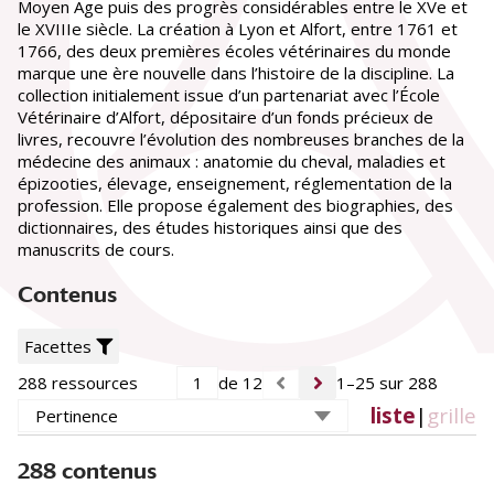
Moyen Age puis des progrès considérables entre le XVe et
Date
le XVIIIe siècle. La création à Lyon et Alfort, entre 1761 et
Entre
et
1766, des deux premières écoles vétérinaires du monde
marque une ère nouvelle dans l’histoire de la discipline. La
Siècle
collection initialement issue d’un partenariat avec l’École
Vétérinaire d’Alfort, dépositaire d’un fonds précieux de
16e siècle
(9)
livres, recouvre l’évolution des nombreuses branches de la
17e siècle
(24)
médecine des animaux : anatomie du cheval, maladies et
18e siècle
(67)
19e siècle
(168)
épizooties, élevage, enseignement, réglementation de la
20e siècle
(20)
profession. Elle propose également des biographies, des
dictionnaires, des études historiques ainsi que des
Périodique
manuscrits de cours.
Recueil de médecine vétérinaire
(11)
Contenus
Lieu de conservation
École nationale vétérinaire d'Alfort (ENVA)
(214)
Facettes
Université Paris Cité. BIU Santé Médecine
(39)
Bibliothèque nationale de France (BnF)
(21)
288 ressources
de 12
1–25 sur 288
Muséum national d'histoire naturelle (MNHM)
(4)
liste
|
grille
Bibliothèque de l'Institut de France
(3)
Collection particulière
(2)
Université Paris 3 - Sorbonne nouvelle
(2)
288 contenus