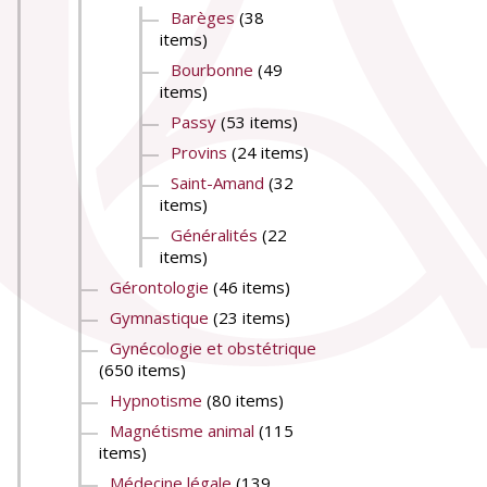
Barèges
(38
items)
Bourbonne
(49
items)
Passy
(53 items)
Provins
(24 items)
Saint-Amand
(32
items)
Généralités
(22
items)
Gérontologie
(46 items)
Gymnastique
(23 items)
Gynécologie et obstétrique
(650 items)
Hypnotisme
(80 items)
Magnétisme animal
(115
items)
Médecine légale
(139