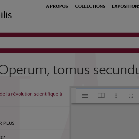
À PROPOS
COLLECTIONS
EXPOSITION
... Operum, tomus secund
V
e la révolution scientifique à
Danielis S
i
s
R PLUS
02