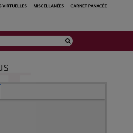
S VIRTUELLES
MISCELLANÉES
CARNET PANACÉE
us
ennerti,... Operum, tomus secundus