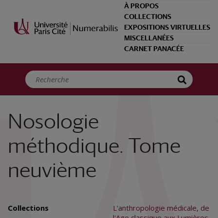
Panneau de gestion des cookies
À PROPOS
COLLECTIONS
EXPOSITIONS VIRTUELLES
MISCELLANÉES
CARNET PANACÉE
Nosologie
méthodique. Tome
neuvième
Collections
L'anthropologie médicale, de
l'Age classique aux Lumières