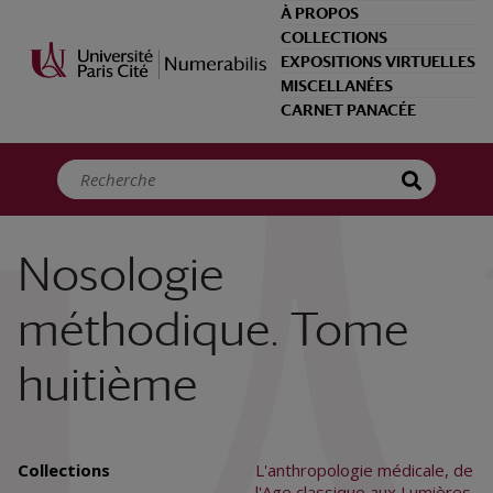
Panneau de gestion des cookies
À PROPOS
COLLECTIONS
EXPOSITIONS VIRTUELLES
MISCELLANÉES
CARNET PANACÉE
Nosologie
méthodique. Tome
huitième
Collections
L'anthropologie médicale, de
l'Age classique aux Lumières