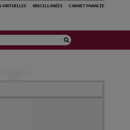
S VIRTUELLES
MISCELLANÉES
CARNET PANACÉE
gie méthodique. Tome premier