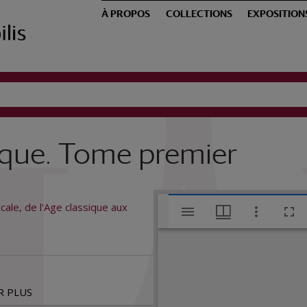
À PROPOS
COLLECTIONS
EXPOSITION
que. Tome premier
V
cale, de l'Age classique aux
Nosolo
i
s
R PLUS