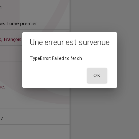
u
1
a
ue. Tome premier
l
, François
Une erreur est survenue
i
s
TypeError: Failed to fetch
e
OK
ue.
u
r
87
M