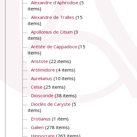
Alexandre d'Aphrodise
(5
items)
Alexandre de Tralles
(15
items)
Apollonius de Citium
(3
items)
Arétée de Cappadoce
(15
items)
Aristote
(22 items)
Artémidore
(4 items)
Aurelianus
(10 items)
Celse
(25 items)
Dioscoride
(38 items)
Dioclès de Caryste
(5
items)
Erotianus
(1 item)
Galien
(278 items)
Hippocrate
(263 items)