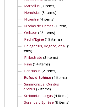
Marcellus
(3 items)
Némésius
(3 items)
Nicandre
(4 items)
Nicolas de Damas
(1 item)
Oribase
(23 items)
Paul d'Egine
(19 items)
Pelagonius, Végèce, et al.
(9
items)
Philostrate
(3 items)
Pline
(14 items)
Priscianus
(2 items)
Rufus d'Ephèse
(4 items)
Sammonicus, Quintus
Serenus
(2 items)
Scribonius Largus
(4 items)
Soranos d'Ephèse
(8 items)