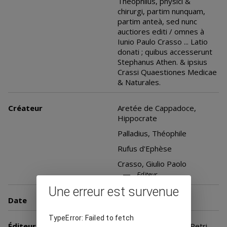
Theophilus, physici &
chirurgi, partim nunquam,
partim anteà, sed nunc
auctiores editi / omnes à
Iunio Paulo Crasso ... Latio
donati ; quibus accesserunt
Stephanus Athen. & ipsius
Crassi Quaestiones Medicae
& Naturales.
Créateur
Aretée de Cappadoce,
Hippocrate
Palladius, Théophile
Rufus d'Ephèse
Crasso, Giulio Paolo
Editeur
Une erreur est survenue
Date
1581
TypeError: Failed to fetch
Éditeur
Basileae : ex officina Petri