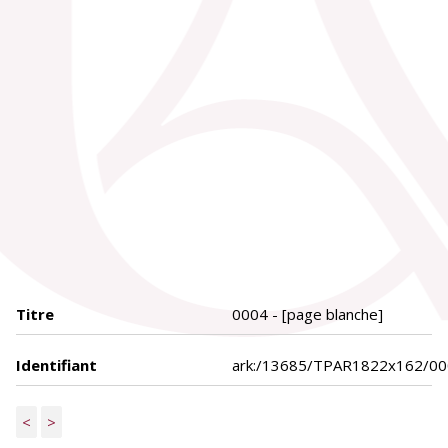
Titre
0004 - [page blanche]
Identifiant
ark:/13685/TPAR1822x162/0
<
>