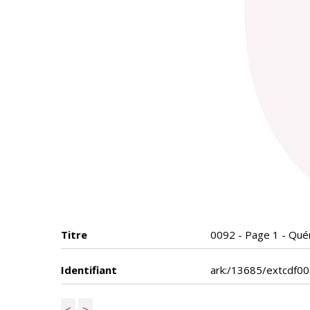
Titre
0092 - Page 1 - Qué
Identifiant
ark:/13685/extcdf0
<
>