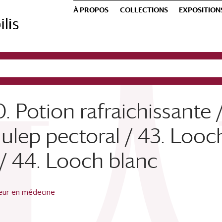
À PROPOS
COLLECTIONS
EXPOSITION
 Potion rafraichissante /
Julep pectoral / 43. Looc
/ 44. Looch blanc
teur en médecine