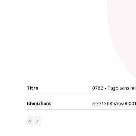
Titre
0782 - Page sans num
Identifiant
ark:/13685/ms0000
<
>