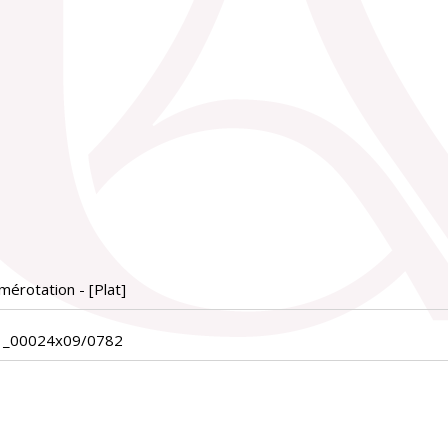
érotation - [Plat]
1_00024x09/0782