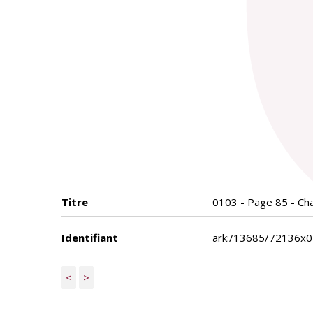
Titre
0103 - Page 85 - Chap
Identifiant
ark:/13685/72136x
<
>