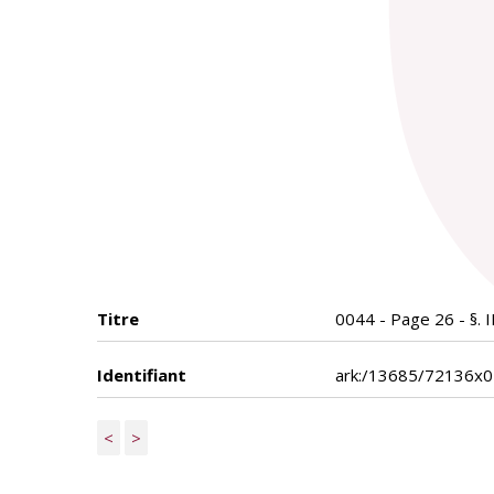
Titre
0044 - Page 26 - §. I
Identifiant
ark:/13685/72136x
<
>