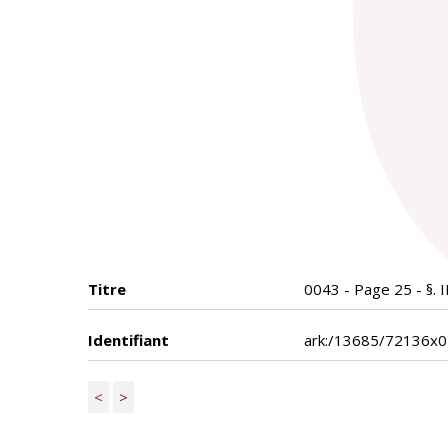
Titre
0043 - Page 25 - §. 
Identifiant
ark:/13685/72136x
<
>