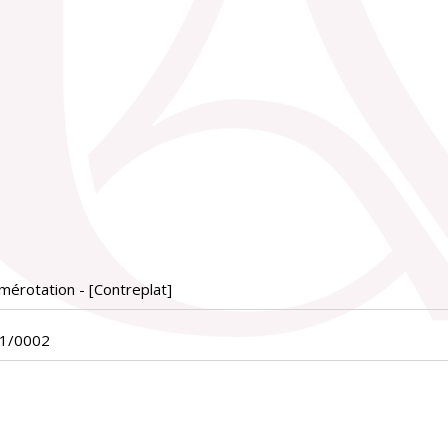
érotation - [Contreplat]
01/0002