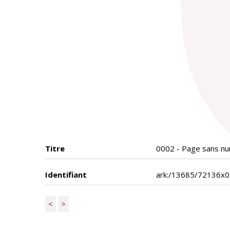
Titre
0002 - Page sans num
Identifiant
ark:/13685/72136x
<
>