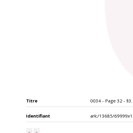
Titre
0034 - Page 32 - §3.
Identifiant
ark:/13685/69999x
<
>