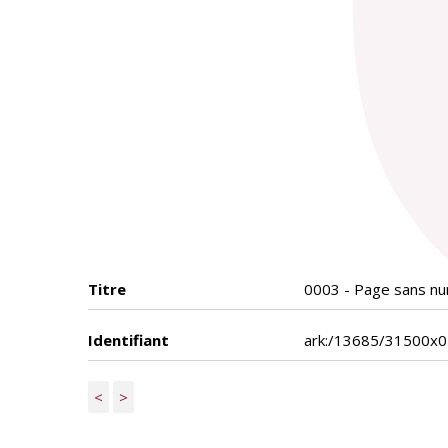
Titre
0003 - Page sans num
Identifiant
ark:/13685/31500x
<
>