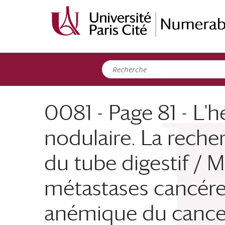
Panneau de gestion des cookies
0081 - Page 81 - L'
nodulaire. La reche
du tube digestif / 
métastases cancére
anémique du cancer