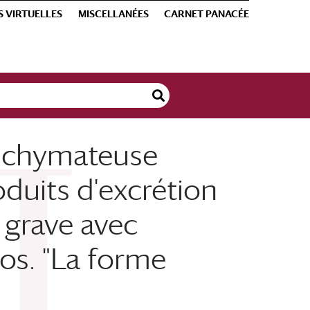
S VIRTUELLES
MISCELLANÉES
CARNET PANACÉE
renchymateuse
oduits d'excrétion
 grave avec
os. "La forme