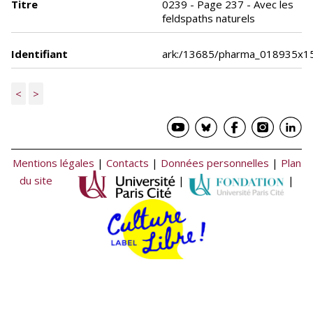
Titre
0239 - Page 237 - Avec les
feldspaths naturels
Identifiant
ark:/13685/pharma_018935x1
<
>
Mentions légales
|
Contacts
|
Données personnelles
|
Plan
du site
|
|