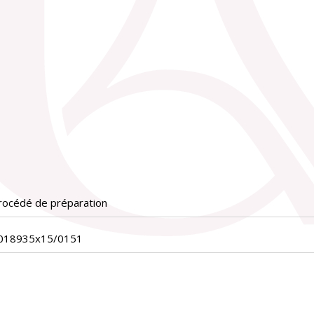
rocédé de préparation
_018935x15/0151