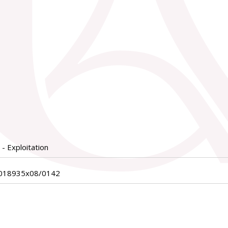
- Exploitation
_018935x08/0142