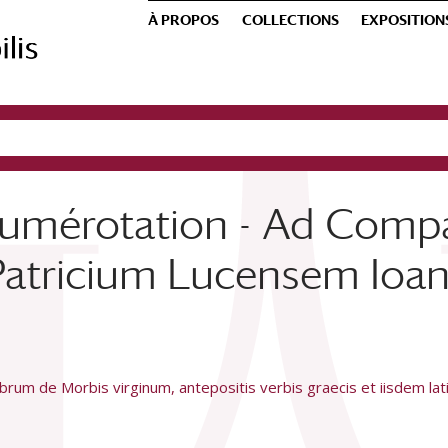
À PROPOS
COLLECTIONS
EXPOSITION
numérotation - Ad Comp
atricium Lucensem Ioan.
ibrum de Morbis virginum, antepositis verbis graecis et iisdem lat