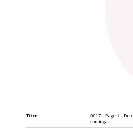
Titre
0017 - Page 1 - De co
contingat