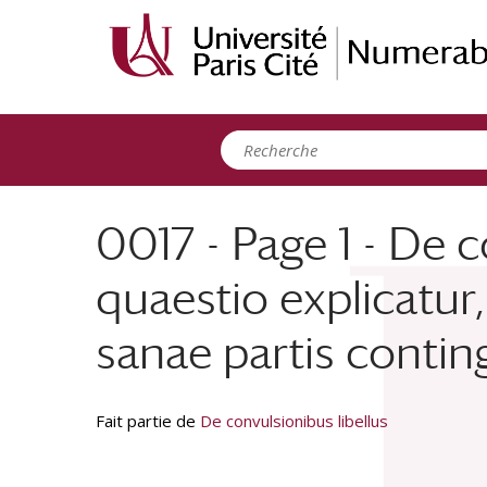
Panneau de gestion des cookies
0017 - Page 1 - De c
quaestio explicatur,
sanae partis contin
Fait partie de
De convulsionibus libellus