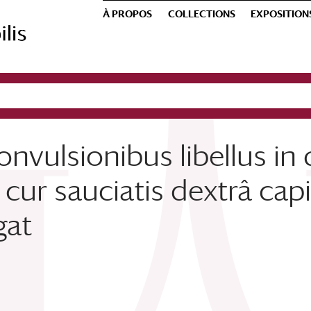
À PROPOS
COLLECTIONS
EXPOSITION
onvulsionibus libellus in
 cur sauciatis dextrâ capi
gat