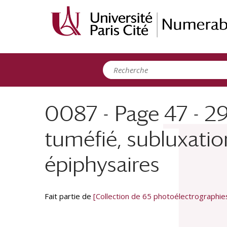
Panneau de gestion des cookies
0087 - Page 47 - 29 
tuméfié, subluxati
épiphysaires
Fait partie de
[Collection de 65 photoélectrographi