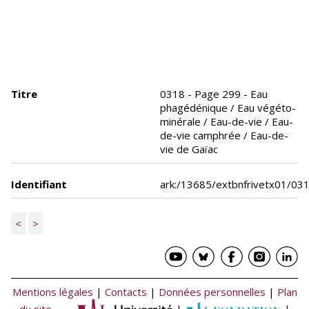
Titre
0318 - Page 299 - Eau
phagédénique / Eau végéto-
minérale / Eau-de-vie / Eau-
de-vie camphrée / Eau-de-
vie de Gaïac
Identifiant
ark:/13685/extbnfrivetx01/03
<
>
Mentions légales
|
Contacts
|
Données personnelles
|
Plan
du site
|
|