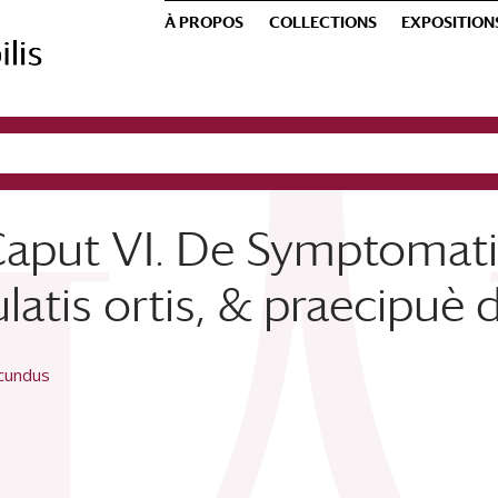
À PROPOS
COLLECTIONS
EXPOSITION
Caput VI. De Symptomat
atis ortis, & praecipuè 
ecundus