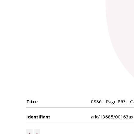
Titre
0886 - Page 863 - Ca
Identifiant
ark:/13685/00163a
<
>