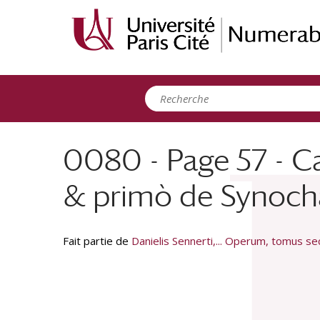
Panneau de gestion des cookies
0080 - Page 57 - Ca
& primò de Synoch
Fait partie de
Danielis Sennerti,... Operum, tomus s