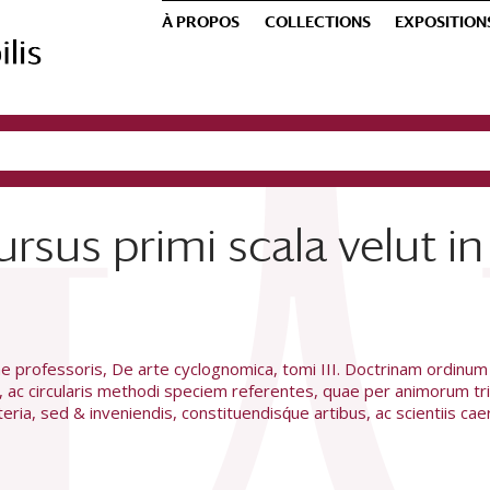
À PROPOS
COLLECTIONS
EXPOSITION
cursus primi scala velut 
 professoris, De arte cyclognomica, tomi III. Doctrinam ordinum
, ac circularis methodi speciem referentes, quae per animorum tr
ria, sed & inveniendis, constituendisq́ue artibus, ac scientiis ca