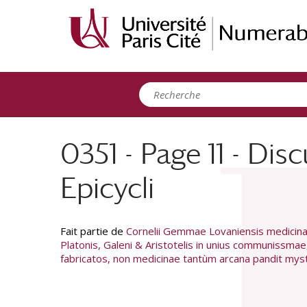
Panneau de gestion des cookies
0351 - Page 11 - Dis
Epicycli
Fait partie de
Cornelii Gemmae Lovaniensis medicinae
Platonis, Galeni & Aristotelis in unius communissmae
fabricatos, non medicinae tantùm arcana pandit myste