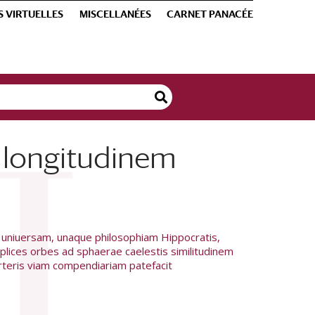
S VIRTUELLES
MISCELLANÉES
CARNET PANACÉE
in longitudinem
 uniuersam, unaque philosophiam Hippocratis,
iplices orbes ad sphaerae caelestis similitudinem
erteris viam compendiariam patefacit