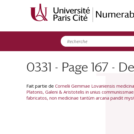
Panneau de gestion des cookies
0331 - Page 167 - 
Fait partie de
Cornelii Gemmae Lovaniensis medicinae
Platonis, Galeni & Aristotelis in unius communissmae
fabricatos, non medicinae tantùm arcana pandit myste