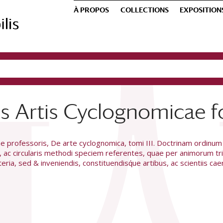
À PROPOS
COLLECTIONS
EXPOSITION
Des Artis Cyclognomicae 
 professoris, De arte cyclognomica, tomi III. Doctrinam ordinum
, ac circularis methodi speciem referentes, quae per animorum tr
ria, sed & inveniendis, constituendisq́ue artibus, ac scientiis ca