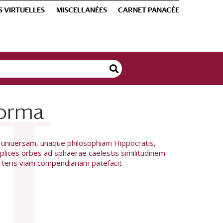
S VIRTUELLES
MISCELLANÉES
CARNET PANACÉE
forma
 uniuersam, unaque philosophiam Hippocratis,
iplices orbes ad sphaerae caelestis similitudinem
erteris viam compendiariam patefacit