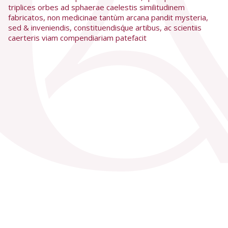
triplices orbes ad sphaerae caelestis similitudinem
fabricatos, non medicinae tantùm arcana pandit mysteria,
sed & inveniendis, constituendisq́ue artibus, ac scientiis
caerteris viam compendiariam patefacit