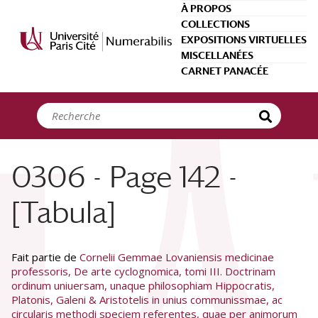
Panneau de gestion des cookies
À PROPOS
COLLECTIONS
EXPOSITIONS VIRTUELLES
MISCELLANÉES
CARNET PANACÉE
0306 - Page 142 -
[Tabula]
Fait partie de
Cornelii Gemmae Lovaniensis medicinae
professoris, De arte cyclognomica, tomi III. Doctrinam
ordinum uniuersam, unaque philosophiam Hippocratis,
Platonis, Galeni & Aristotelis in unius communissmae, ac
circularis methodi speciem referentes, quae per animorum