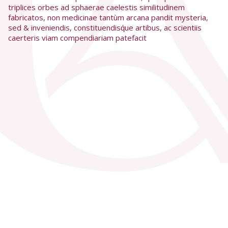
triplices orbes ad sphaerae caelestis similitudinem
fabricatos, non medicinae tantùm arcana pandit mysteria,
sed & inveniendis, constituendisq́ue artibus, ac scientiis
caerteris viam compendiariam patefacit