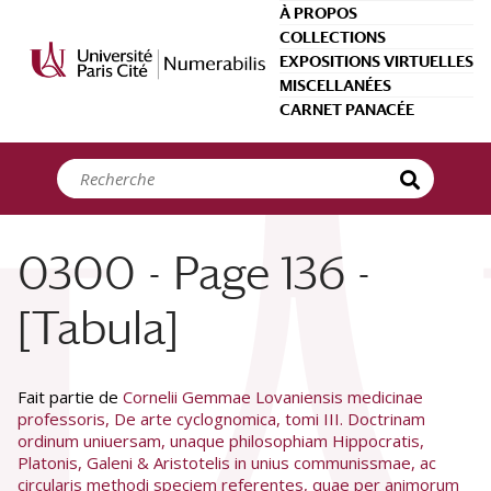
Panneau de gestion des cookies
À PROPOS
COLLECTIONS
EXPOSITIONS VIRTUELLES
MISCELLANÉES
CARNET PANACÉE
0300 - Page 136 -
[Tabula]
Fait partie de
Cornelii Gemmae Lovaniensis medicinae
professoris, De arte cyclognomica, tomi III. Doctrinam
ordinum uniuersam, unaque philosophiam Hippocratis,
Platonis, Galeni & Aristotelis in unius communissmae, ac
circularis methodi speciem referentes, quae per animorum