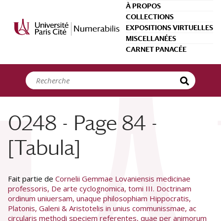
Panneau de gestion des cookies
À PROPOS
COLLECTIONS
EXPOSITIONS VIRTUELLES
MISCELLANÉES
CARNET PANACÉE
0248 - Page 84 -
[Tabula]
Fait partie de
Cornelii Gemmae Lovaniensis medicinae
professoris, De arte cyclognomica, tomi III. Doctrinam
ordinum uniuersam, unaque philosophiam Hippocratis,
Platonis, Galeni & Aristotelis in unius communissmae, ac
circularis methodi speciem referentes, quae per animorum