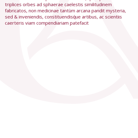
triplices orbes ad sphaerae caelestis similitudinem
fabricatos, non medicinae tantùm arcana pandit mysteria,
sed & inveniendis, constituendisq́ue artibus, ac scientiis
caerteris viam compendiariam patefacit