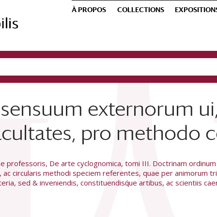
À PROPOS
COLLECTIONS
EXPOSITION
 sensuum externorum ui,
facultates, pro methodo 
 professoris, De arte cyclognomica, tomi III. Doctrinam ordinum
, ac circularis methodi speciem referentes, quae per animorum tr
ria, sed & inveniendis, constituendisq́ue artibus, ac scientiis ca