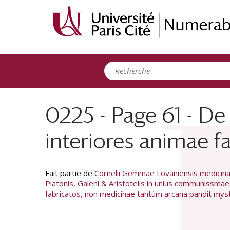
Panneau de gestion des cookies
0225 - Page 61 - De
interiores animae 
Fait partie de
Cornelii Gemmae Lovaniensis medicinae
Platonis, Galeni & Aristotelis in unius communissmae
fabricatos, non medicinae tantùm arcana pandit myste