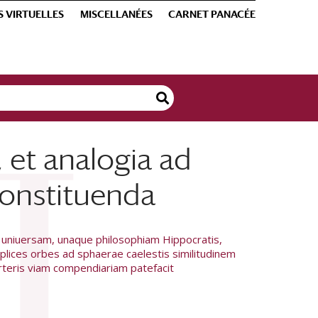
S VIRTUELLES
MISCELLANÉES
CARNET PANACÉE
 et analogia ad
constituenda
 uniuersam, unaque philosophiam Hippocratis,
iplices orbes ad sphaerae caelestis similitudinem
erteris viam compendiariam patefacit