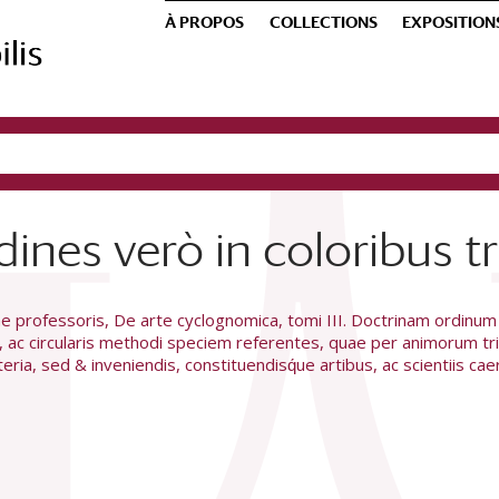
À PROPOS
COLLECTIONS
EXPOSITION
dines verò in coloribus tr
 professoris, De arte cyclognomica, tomi III. Doctrinam ordinum
, ac circularis methodi speciem referentes, quae per animorum tr
ria, sed & inveniendis, constituendisq́ue artibus, ac scientiis ca