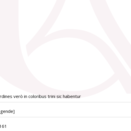
ines verò in coloribus trini sic habentur
égende]
161