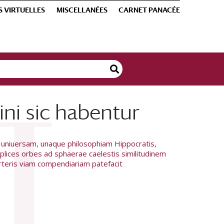
S VIRTUELLES
MISCELLANÉES
CARNET PANACÉE
ini sic habentur
 uniuersam, unaque philosophiam Hippocratis,
iplices orbes ad sphaerae caelestis similitudinem
erteris viam compendiariam patefacit