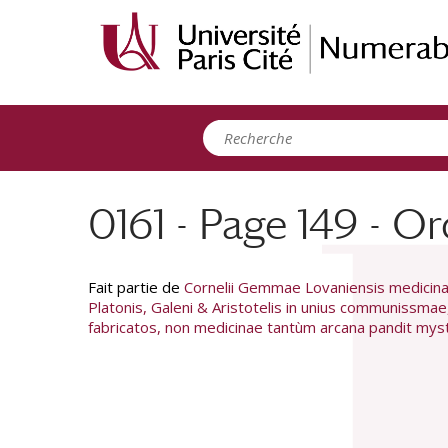
Panneau de gestion des cookies
0161 - Page 149 - Or
Fait partie de
Cornelii Gemmae Lovaniensis medicinae
Platonis, Galeni & Aristotelis in unius communissmae
fabricatos, non medicinae tantùm arcana pandit myste