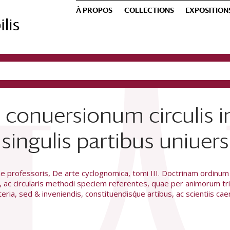
À PROPOS
COLLECTIONS
EXPOSITION
e conuersionum circulis 
singulis partibus uniuersi
 professoris, De arte cyclognomica, tomi III. Doctrinam ordinum
, ac circularis methodi speciem referentes, quae per animorum tr
ria, sed & inveniendis, constituendisq́ue artibus, ac scientiis ca