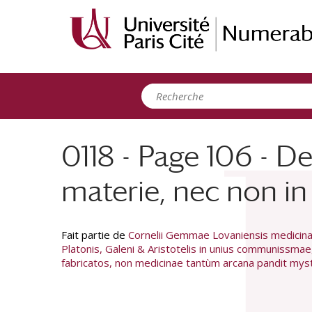
Panneau de gestion des cookies
0118 - Page 106 - D
materie, nec non in 
Fait partie de
Cornelii Gemmae Lovaniensis medicinae
Platonis, Galeni & Aristotelis in unius communissmae
fabricatos, non medicinae tantùm arcana pandit myste