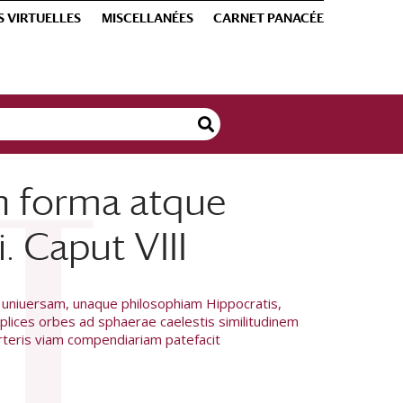
S VIRTUELLES
MISCELLANÉES
CARNET PANACÉE
in forma atque
. Caput VIII
 uniuersam, unaque philosophiam Hippocratis,
iplices orbes ad sphaerae caelestis similitudinem
erteris viam compendiariam patefacit