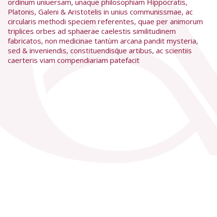
ordinum uniuersam, unaque philosophiam Hippocratis,
Platonis, Galeni & Aristotelis in unius communissmae, ac
circularis methodi speciem referentes, quae per animorum
triplices orbes ad sphaerae caelestis similitudinem
fabricatos, non medicinae tantùm arcana pandit mysteria,
sed & inveniendis, constituendisq́ue artibus, ac scientiis
caerteris viam compendiariam patefacit