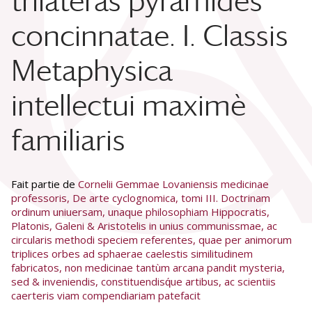
trilateras pyramides
concinnatae. I. Classis
Metaphysica
intellectui maximè
familiaris
Fait partie de
Cornelii Gemmae Lovaniensis medicinae
professoris, De arte cyclognomica, tomi III. Doctrinam
ordinum uniuersam, unaque philosophiam Hippocratis,
Platonis, Galeni & Aristotelis in unius communissmae, ac
circularis methodi speciem referentes, quae per animorum
triplices orbes ad sphaerae caelestis similitudinem
fabricatos, non medicinae tantùm arcana pandit mysteria,
sed & inveniendis, constituendisq́ue artibus, ac scientiis
caerteris viam compendiariam patefacit