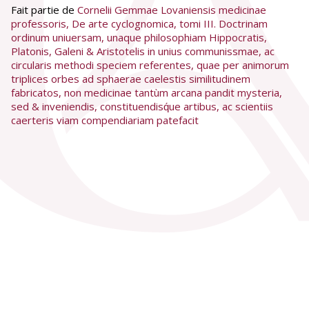
Fait partie de
Cornelii Gemmae Lovaniensis medicinae
professoris, De arte cyclognomica, tomi III. Doctrinam
ordinum uniuersam, unaque philosophiam Hippocratis,
Platonis, Galeni & Aristotelis in unius communissmae, ac
circularis methodi speciem referentes, quae per animorum
triplices orbes ad sphaerae caelestis similitudinem
fabricatos, non medicinae tantùm arcana pandit mysteria,
sed & inveniendis, constituendisq́ue artibus, ac scientiis
caerteris viam compendiariam patefacit