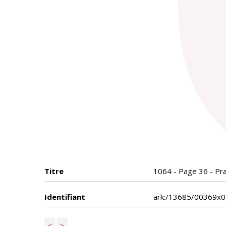
Titre
1064 - Page 36 - Prae
Identifiant
ark:/13685/00369x
<
>