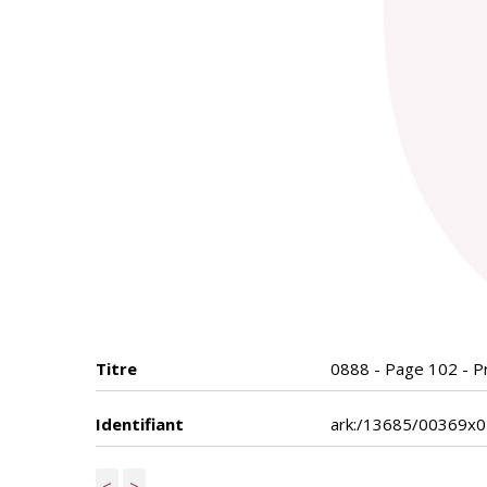
Titre
0888 - Page 102 - Pr
Identifiant
ark:/13685/00369x
<
>