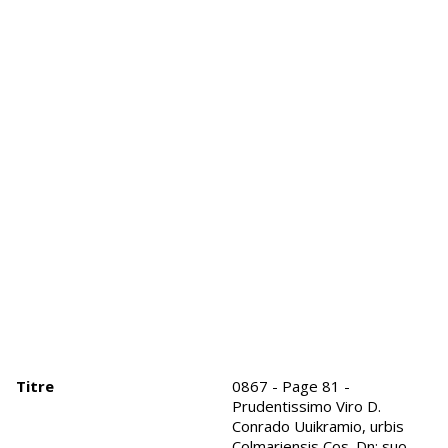
Titre
0867 - Page 81 -
Prudentissimo Viro D.
Conrado Uuikramio, urbis
Colmariensis Cos. Dn: suo