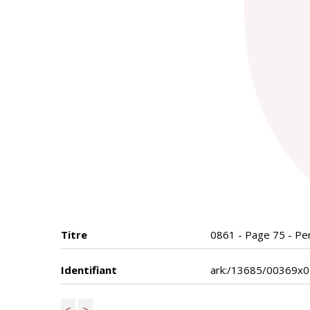
Titre
0861 - Page 75 - Per
Identifiant
ark:/13685/00369x
<
>