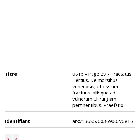
Titre
0815 - Page 29 - Tractatus
Tertius. De morsibus
venenosis, et ossium
fracturis, aliisque ad
vulnerum Chirurgiam
pertinentibus. Praefatio
Identifiant
ark:/13685/00369x02/0815
<
>