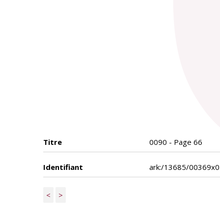
Titre
0090 - Page 66
Identifiant
ark:/13685/00369x
<
>