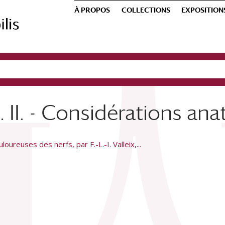
À PROPOS
COLLECTIONS
EXPOSITION
t. II. - Considérations a
oureuses des nerfs, par F.-L.-I. Valleix,...