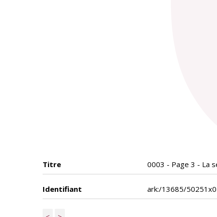
Titre
0003 - Page 3 - La s
Identifiant
ark:/13685/50251x
<
>